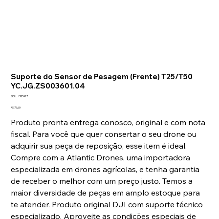
Suporte do Sensor de Pesagem (Frente) T25/T50
YC.JG.ZS003601.04
SKU
SKU:
PRD917
PRD917
Preço
R$ 75,60
Produto pronta entrega conosco, original e com nota
fiscal. Para você que quer consertar o seu drone ou
adquirir sua peça de reposição, esse item é ideal.
Compre com a Atlantic Drones, uma importadora
especializada em drones agrícolas, e tenha garantia
de receber o melhor com um preço justo. Temos a
maior diversidade de peças em amplo estoque para
te atender. Produto original DJI com suporte técnico
especializado. Aproveite as condições especiais de