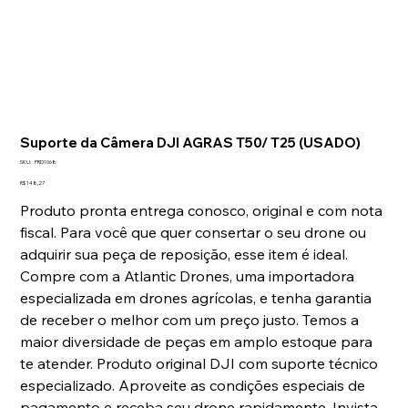
Suporte da Câmera DJI AGRAS T50/ T25 (USADO)
SKU
SKU:
PRD1068
PRD1068
Preço
R$ 148,27
Produto pronta entrega conosco, original e com nota
fiscal. Para você que quer consertar o seu drone ou
adquirir sua peça de reposição, esse item é ideal.
Compre com a Atlantic Drones, uma importadora
especializada em drones agrícolas, e tenha garantia
de receber o melhor com um preço justo. Temos a
maior diversidade de peças em amplo estoque para
te atender. Produto original DJI com suporte técnico
especializado. Aproveite as condições especiais de
pagamento e receba seu drone rapidamente. Invista