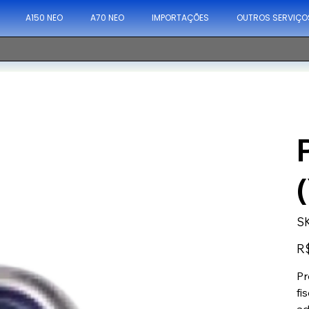
A150 NEO
A70 NEO
IMPORTAÇÕES
OUTROS SERVIÇO
S
Pre
R$
Pr
fi