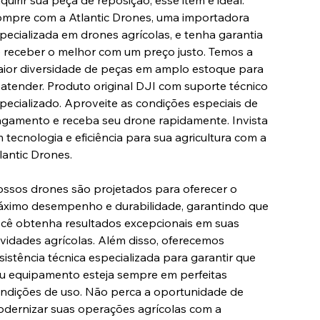
quirir sua peça de reposição, esse item é ideal.
mpre com a Atlantic Drones, uma importadora
pecializada em drones agrícolas, e tenha garantia
 receber o melhor com um preço justo. Temos a
ior diversidade de peças em amplo estoque para
 atender. Produto original DJI com suporte técnico
pecializado. Aproveite as condições especiais de
gamento e receba seu drone rapidamente. Invista
 tecnologia e eficiência para sua agricultura com a
lantic Drones.
ssos drones são projetados para oferecer o
ximo desempenho e durabilidade, garantindo que
cê obtenha resultados excepcionais em suas
ividades agrícolas. Além disso, oferecemos
sistência técnica especializada para garantir que
u equipamento esteja sempre em perfeitas
ndições de uso. Não perca a oportunidade de
dernizar suas operações agrícolas com a