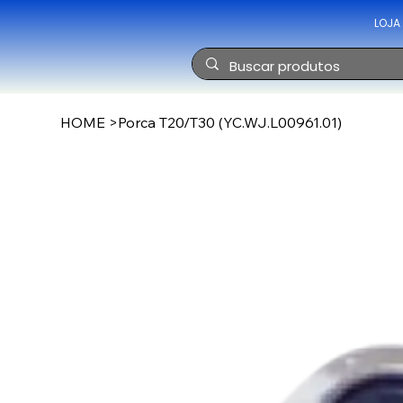
LOJA
HOME
>
Porca T20/T30 (YC.WJ.L00961.01)