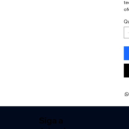
te
of
Q
Siga a