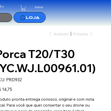
S
Entrar
Anterior
Próximo
Porca T20/T30
(YC.WJ.L00961.01)
SKU
KU:
PRD932
PRD932
ço
 14,75
oduto pronta entrega conosco, original e com nota
scal. Para você que quer consertar o seu drone ou