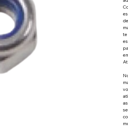
ad
Co
es
de
ma
te
es
pa
em
At
No
má
vo
at
as
se
co
mo