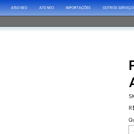
A150 NEO
A70 NEO
IMPORTAÇÕES
OUTROS SERVIÇO
S
Pre
R$
Q