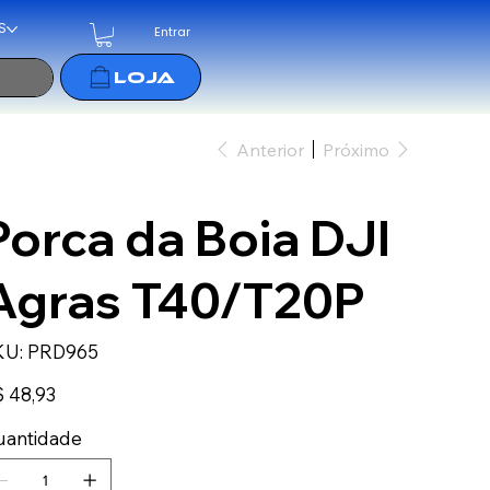
S
Entrar
Anterior
Próximo
Porca da Boia DJI
Agras T40/T20P
SKU
KU:
PRD965
PRD965
ço
 48,93
uantidade