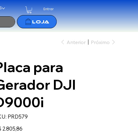
S
Entrar
Anterior
Próximo
Placa para
Gerador DJI
D9000i
SKU
KU:
PRD579
PRD579
ço
 2.805,86