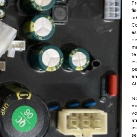
Pr
fi
ad
Co
es
de
ma
te
es
pa
em
At
No
má
vo
at
as
se