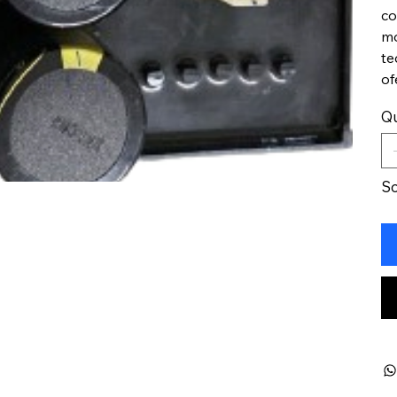
co
mo
te
of
Q
S