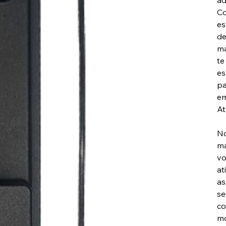
ad
Co
es
de
ma
te
es
pa
em
At
No
má
vo
at
as
se
co
mo