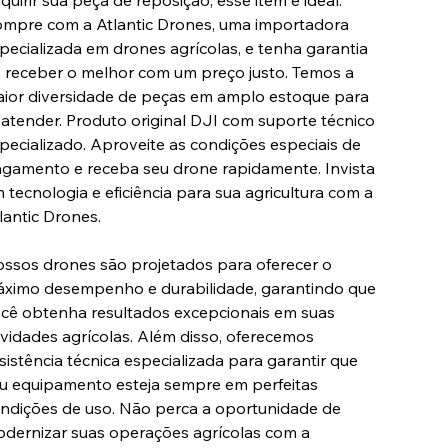
quirir sua peça de reposição, esse item é ideal.
mpre com a Atlantic Drones, uma importadora
pecializada em drones agrícolas, e tenha garantia
 receber o melhor com um preço justo. Temos a
ior diversidade de peças em amplo estoque para
 atender. Produto original DJI com suporte técnico
pecializado. Aproveite as condições especiais de
gamento e receba seu drone rapidamente. Invista
 tecnologia e eficiência para sua agricultura com a
lantic Drones.
ssos drones são projetados para oferecer o
ximo desempenho e durabilidade, garantindo que
cê obtenha resultados excepcionais em suas
ividades agrícolas. Além disso, oferecemos
sistência técnica especializada para garantir que
u equipamento esteja sempre em perfeitas
ndições de uso. Não perca a oportunidade de
dernizar suas operações agrícolas com a