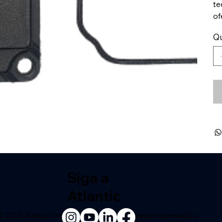
te
of
Q
Siga a
Atlantic
© 2026 Atlantic Drones LTDA. Todos os direitos reservados.