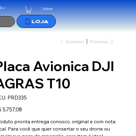
S
Entrar
Anterior
Próximo
Placa Avionica DJI
AGRAS T10
SKU
KU:
PRD335
PRD335
ço
 5.757,08
oduto pronta entrega conosco, original e com nota
scal. Para você que quer consertar o seu drone ou