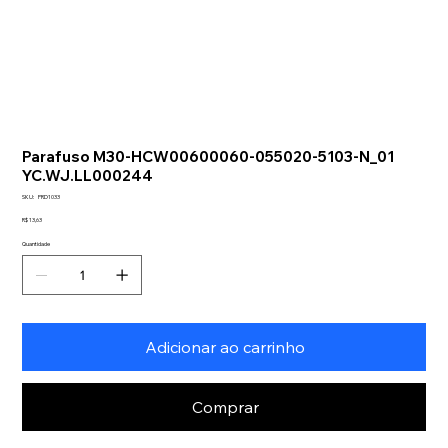
Parafuso M30-HCW00600060-055020-5103-N_01
YC.WJ.LL000244
SKU
SKU:
PRD1033
PRD1033
Preço
R$ 13,63
Quantidade
Adicionar ao carrinho
Comprar