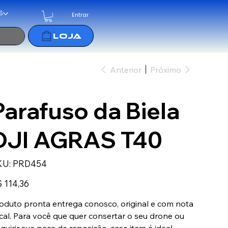
S
Entrar
Anterior
Próximo
Parafuso da Biela
DJI AGRAS T40
SKU
KU:
PRD454
PRD454
ço
 114,36
oduto pronta entrega conosco, original e com nota
scal. Para você que quer consertar o seu drone ou