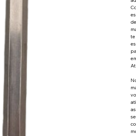
ad
Co
es
de
ma
te
es
pa
em
At
No
má
vo
at
as
se
co
mo