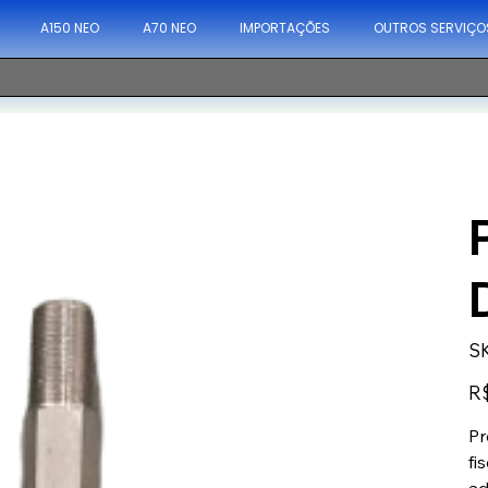
A150 NEO
A70 NEO
IMPORTAÇÕES
OUTROS SERVIÇO
S
Pre
R$
Pr
fi