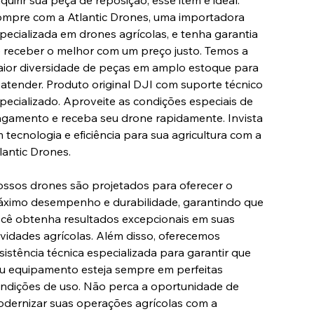
quirir sua peça de reposição, esse item é ideal.
mpre com a Atlantic Drones, uma importadora
pecializada em drones agrícolas, e tenha garantia
 receber o melhor com um preço justo. Temos a
ior diversidade de peças em amplo estoque para
 atender. Produto original DJI com suporte técnico
pecializado. Aproveite as condições especiais de
gamento e receba seu drone rapidamente. Invista
 tecnologia e eficiência para sua agricultura com a
lantic Drones.
ssos drones são projetados para oferecer o
ximo desempenho e durabilidade, garantindo que
cê obtenha resultados excepcionais em suas
ividades agrícolas. Além disso, oferecemos
sistência técnica especializada para garantir que
u equipamento esteja sempre em perfeitas
ndições de uso. Não perca a oportunidade de
dernizar suas operações agrícolas com a