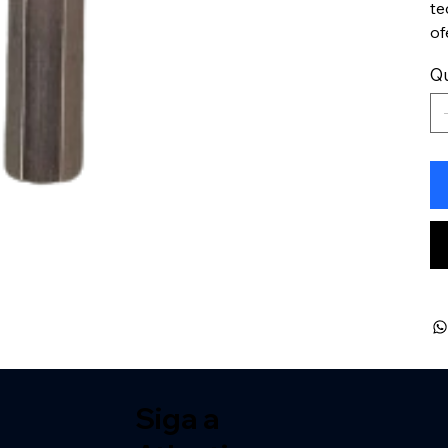
te
of
Q
Siga a