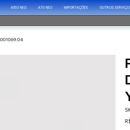
A150 NEO
A70 NEO
IMPORTAÇÕES
OUTROS SERVIÇO
X001069.04
S
Pre
R$