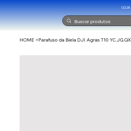
LOJA
HOME
>
Parafuso da Biela DJI Agras T10 YC.JG.Q