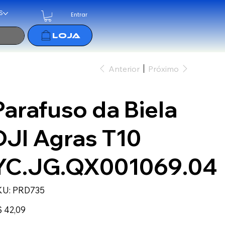
S
Entrar
Anterior
Próximo
Parafuso da Biela
DJI Agras T10
YC.JG.QX001069.04
SKU
KU:
PRD735
PRD735
ço
 42,09