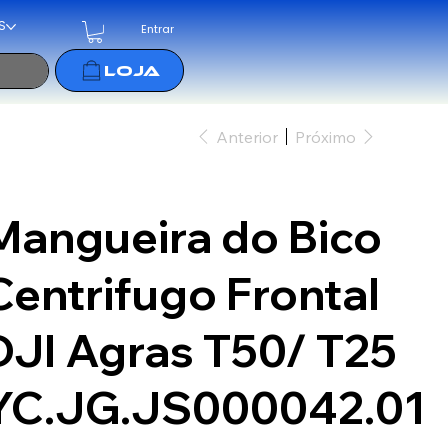
S
Entrar
Anterior
Próximo
Mangueira do Bico
Centrifugo Frontal
DJI Agras T50/ T25
YC.JG.JS000042.01