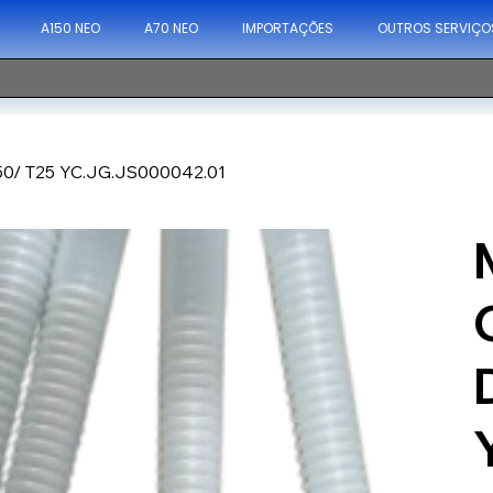
A150 NEO
A70 NEO
IMPORTAÇÕES
OUTROS SERVIÇO
T50/ T25 YC.JG.JS000042.01