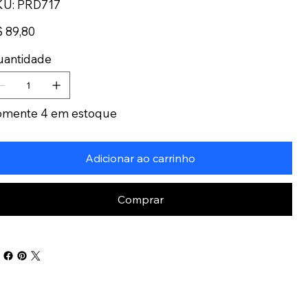
SKU
KU:
PRD717
PRD717
ço
 89,80
uantidade
omente 4 em estoque
Adicionar ao carrinho
Comprar