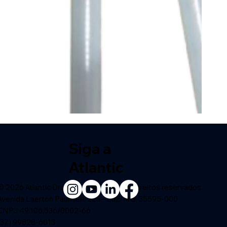
Siga a
Atlantic
© 2026 Atlantic Drones LTDA. Todos os direitos reservados.
Avenida Laerton Paulinelli, 223 – Luz/MG, 35595-000
CNPJ 49.106.536/0002-66
(37) 99828-6013