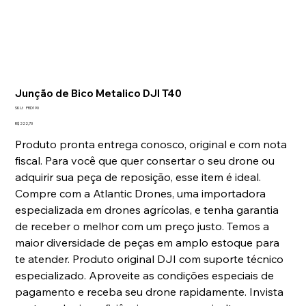
Junção de Bico Metalico DJI T40
SKU
SKU:
PRD190
PRD190
Preço
R$ 222,73
Produto pronta entrega conosco, original e com nota
fiscal. Para você que quer consertar o seu drone ou
adquirir sua peça de reposição, esse item é ideal.
Compre com a Atlantic Drones, uma importadora
especializada em drones agrícolas, e tenha garantia
de receber o melhor com um preço justo. Temos a
maior diversidade de peças em amplo estoque para
te atender. Produto original DJI com suporte técnico
especializado. Aproveite as condições especiais de
pagamento e receba seu drone rapidamente. Invista