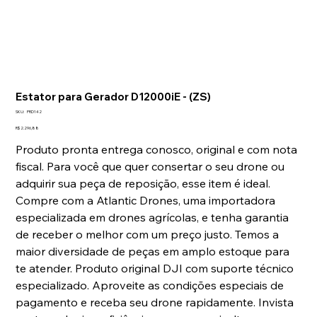
Estator para Gerador D12000iE - (ZS)
SKU
SKU:
PRD142
PRD142
Preço
R$ 2.296,88
Produto pronta entrega conosco, original e com nota
fiscal. Para você que quer consertar o seu drone ou
adquirir sua peça de reposição, esse item é ideal.
Compre com a Atlantic Drones, uma importadora
especializada em drones agrícolas, e tenha garantia
de receber o melhor com um preço justo. Temos a
maior diversidade de peças em amplo estoque para
te atender. Produto original DJI com suporte técnico
especializado. Aproveite as condições especiais de
pagamento e receba seu drone rapidamente. Invista