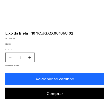
Eixo da Biela T10 YC.JG.QX001068.02
SKU
SKU:
PRD1193
PRD1193
Preço
R$ 21,83
Quantidade
Somente 6 em estoque
Adicionar ao carrinho
Comprar