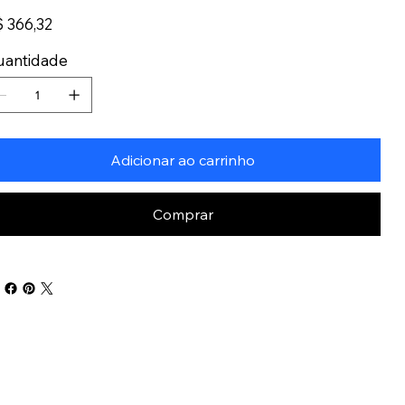
ço
 366,32
uantidade
Adicionar ao carrinho
Comprar