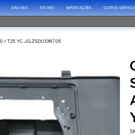
A150 NEO
A70 NEO
IMPORTAÇÕES
OUTROS SERVIÇO
50 / T25 YC.JG.ZS003387.05
S