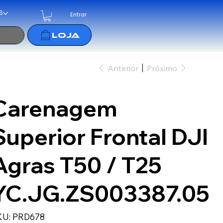
S
Entrar
Anterior
Próximo
Carenagem
Superior Frontal DJI
Agras T50 / T25
YC.JG.ZS003387.05
SKU
KU:
PRD678
PRD678