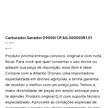
Carburador Gerador D9000i CP.AG.00000381.01
SKU
SKU:
PRD323
PRD323
Preço
R$ 326,26
Produto pronta entrega conosco, original e com nota
fiscal. Para você que quer consertar o seu drone ou
adquirir sua peça de reposição, esse item é ideal.
Compre com a Atlantic Drones, uma importadora
especializada em drones agrícolas, e tenha garantia
de receber o melhor com um preço justo. Temos a
maior diversidade de peças em amplo estoque para
te atender. Produto original DJI com suporte técnico
especializado. Aproveite as condições especiais de
pagamento e receba seu drone rapidamente. Invista