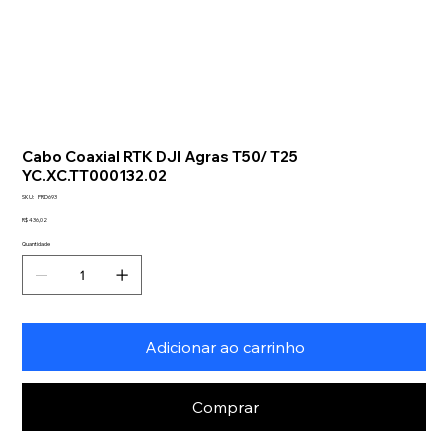
Cabo Coaxial RTK DJI Agras T50/ T25
YC.XC.TT000132.02
SKU
SKU:
PRD693
PRD693
Preço
R$ 436,02
Quantidade
Adicionar ao carrinho
Comprar