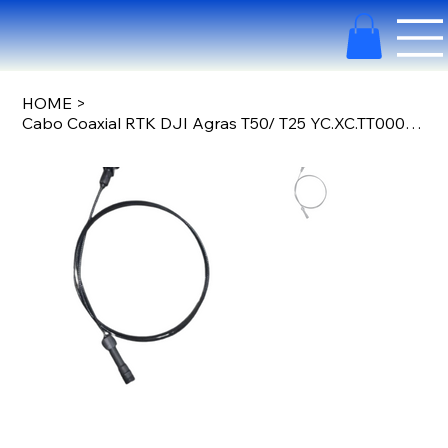
HOME
>
Cabo Coaxial RTK DJI Agras T50/ T25 YC.XC.TT000132.02