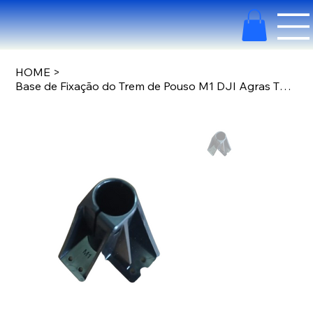
HOME
>
Base de Fixação do Trem de Pouso M1 DJI Agras T50/T25 YC.JG.ZS003464.04