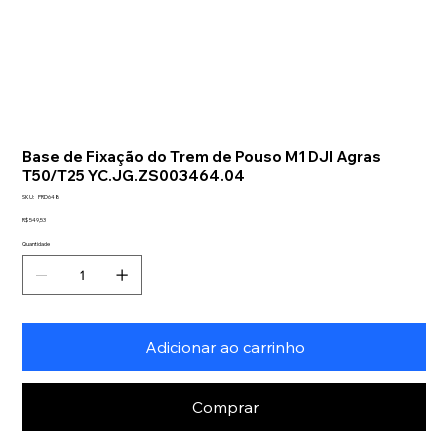
Base de Fixação do Trem de Pouso M1 DJI Agras
T50/T25 YC.JG.ZS003464.04
SKU
SKU:
PRD648
PRD648
Preço
R$ 549,53
Quantidade
Adicionar ao carrinho
Comprar