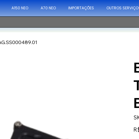
A150 NEO
A70 NEO
IMPORTAÇÕES
OUTROS SERVIÇO
.AG.SS000489.01
S
Pre
R$