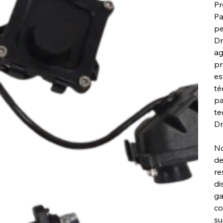
Pr
Pa
pe
Dr
ag
pr
es
té
pa
te
Dr
No
de
re
di
ga
co
su