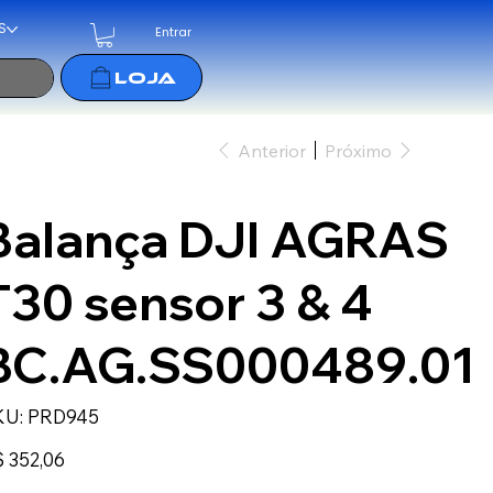
S
Entrar
Anterior
Próximo
Balança DJI AGRAS
T30 sensor 3 & 4
BC.AG.SS000489.01
SKU
KU:
PRD945
PRD945
ço
 352,06