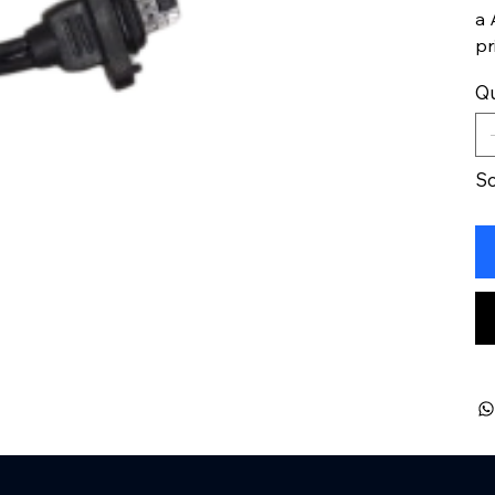
a 
pr
Q
S