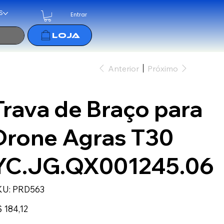
S
Entrar
Anterior
Próximo
Trava de Braço para
Drone Agras T30
YC.JG.QX001245.06
SKU
KU:
PRD563
PRD563
ço
 184,12