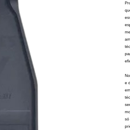
Pr
qu
es
es
me
am
té
pa
ef
No
e 
em
té
se
mo
só
pr