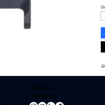
Q
Siga a
Atlantic