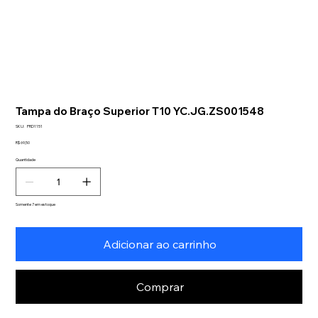
Tampa do Braço Superior T10 YC.JG.ZS001548
SKU
SKU:
PRD1151
PRD1151
Preço
R$ 69,50
Quantidade
Somente 7 em estoque
Adicionar ao carrinho
Comprar