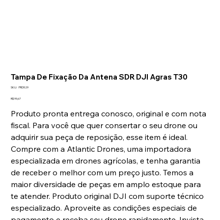
Tampa De Fixação Da Antena SDR DJI Agras T30
SKU
SKU:
PRD529
PRD529
Preço
R$ 99,67
Produto pronta entrega conosco, original e com nota
fiscal. Para você que quer consertar o seu drone ou
adquirir sua peça de reposição, esse item é ideal.
Compre com a Atlantic Drones, uma importadora
especializada em drones agrícolas, e tenha garantia
de receber o melhor com um preço justo. Temos a
maior diversidade de peças em amplo estoque para
te atender. Produto original DJI com suporte técnico
especializado. Aproveite as condições especiais de
pagamento e receba seu drone rapidamente. Invista