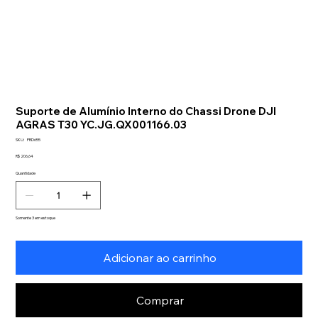
Suporte de Alumínio Interno do Chassi Drone DJI
AGRAS T30 YC.JG.QX001166.03
SKU
SKU:
PRD655
PRD655
Preço
R$ 206,64
Quantidade
Somente 3 em estoque
Adicionar ao carrinho
Comprar