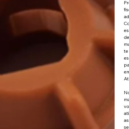
Pr
fi
ad
Co
es
de
ma
te
es
pa
em
At
No
má
vo
at
as
se