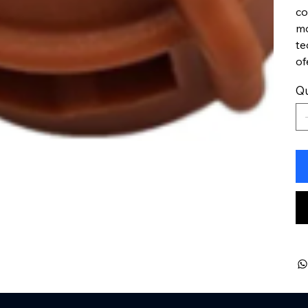
co
mo
te
of
Q