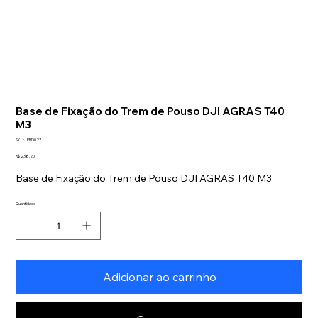
Base de Fixação do Trem de Pouso DJI AGRAS T40
M3
SKU
SKU:
PRD027
PRD027
Preço
R$ 238,20
Base de Fixação do Trem de Pouso DJI AGRAS T40 M3
Quantidade
Adicionar ao carrinho