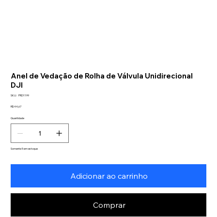
Anel de Vedação de Rolha de Válvula Unidirecional
DJI
SKU
SKU:
PRD1199
PRD1199
Preço
R$ 44,67
Quantidade
Somente 5 em estoque
Adicionar ao carrinho
Comprar