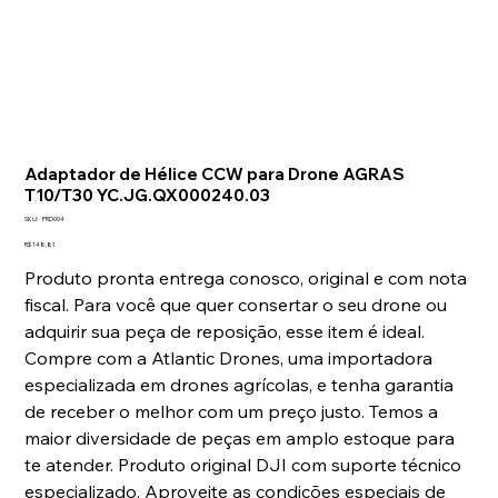
Adaptador de Hélice CCW para Drone AGRAS
T10/T30 YC.JG.QX000240.03
SKU
SKU:
PRD004
PRD004
Preço
R$ 148,81
Produto pronta entrega conosco, original e com nota
fiscal. Para você que quer consertar o seu drone ou
adquirir sua peça de reposição, esse item é ideal.
Compre com a Atlantic Drones, uma importadora
especializada em drones agrícolas, e tenha garantia
de receber o melhor com um preço justo. Temos a
maior diversidade de peças em amplo estoque para
te atender. Produto original DJI com suporte técnico
especializado. Aproveite as condições especiais de